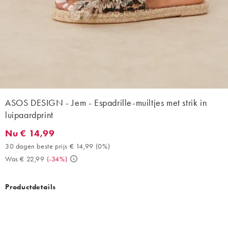
ASOS DESIGN - Jem - Espadrille-muiltjes met strik in
luipaardprint
Nu € 14,99
Nu € 14,99. 30 dagen beste prijs € 14,99 (0%). Was € 22,99. (-
30 dagen beste prijs € 14,99
(
0%
)
Was € 22,99
(
-34%
)
Productdetails