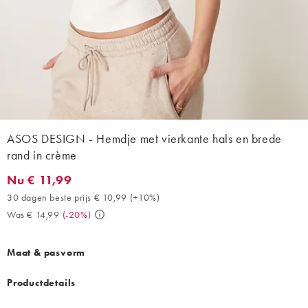
ASOS DESIGN - Hemdje met vierkante hals en brede
rand in crème
Nu € 11,99
Nu € 11,99. 30 dagen beste prijs € 10,99 (+10%). Was € 14,99. 
30 dagen beste prijs € 10,99
(
+10%
)
Was € 14,99
(
-20%
)
Maat & pasvorm
Productdetails