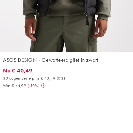
ASOS DESIGN - Gewatteerd gilet in zwart
Nu € 40,49
Nu € 40,49. 30 dagen beste prijs € 40,49 (0%). Was € 44,99. (
30 dagen beste prijs € 40,49
(
0%
)
Was € 44,99
(
-10%
)