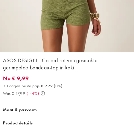
ASOS DESIGN - Co-ord set van gesmokte
gerimpelde bandeau-top in kaki
Nu € 9,99
Nu € 9,99. 30 dagen beste prijs € 9,99 (0%). Was € 17,99. (-44%
30 dagen beste prijs € 9,99
(
0%
)
Was € 17,99
(
-44%
)
Maat & pasvorm
Productdetails