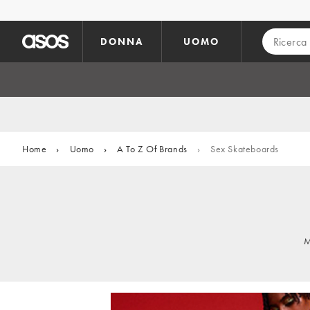
Vai al contenuto principale
DONNA
UOMO
Home
›
Uomo
›
A To Z Of Brands
›
Sex Skateboards
M