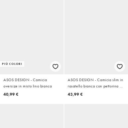
PIÙ COLORI
ASOS DESIGN - Camicia
ASOS DESIGN - Camicia slim in
oversize in misto lino bianca
rasatello bianca con pettorina e
collo diplomatico
40,99 €
43,99 €