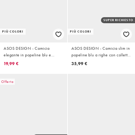
SUPER RICHIESTO
PIÙ COLORI
PIÙ COLORI
ASOS DESIGN - Camicia
ASOS DESIGN - Camicia slim in
elegante in popeline blu e
popeline blu a righe con colletto
bianca a righe vestibilità classica
a contrasto
19,99 €
35,99 €
Offerta