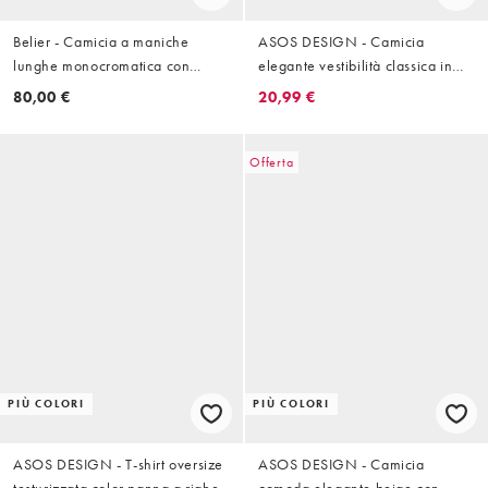
Belier - Camicia a maniche
ASOS DESIGN - Camicia
lunghe monocromatica con
elegante vestibilità classica in
stampa effetto illusione e colletto
popeline blu chiaro
80,00 €
20,99 €
con rever
Offerta
PIÙ COLORI
PIÙ COLORI
ASOS DESIGN - T-shirt oversize
ASOS DESIGN - Camicia