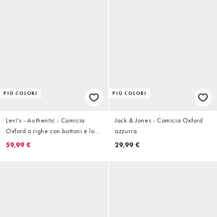
PIÙ COLORI
PIÙ COLORI
Levi's - Authentic - Camicia
Jack & Jones - Camicia Oxford
Oxford a righe con bottoni e logo
azzurra
tono su tono azzurro/bianco
59,99 €
29,99 €