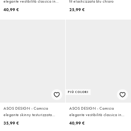
elegante vestibilità classica in
fit elasticizzata blu chiaro
misto lino bianco
40,99 €
25,99 €
PIÙ COLORI
ASOS DESIGN - Camicia
ASOS DESIGN - Camicia
elegante skinny testurizzata
elegante vestibilità classica in
bianca
misto lino blu navy
35,99 €
40,99 €