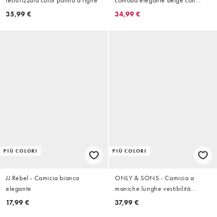
testurizzata color panna a righe
comoda elegante beige con
bottoni a pressione
35,99 €
34,99 €
PIÙ COLORI
PIÙ COLORI
JJ Rebel - Camicia bianca
ONLY & SONS - Camicia a
elegante
maniche lunghe vestibilità
classica bianca in misto lino
17,99 €
37,99 €