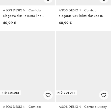
ASOS DESIGN - Camicia
ASOS DESIGN - Camicia
elegante slim in misto lino
elegante vestibilità classica in
bianca
misto lino rosa
40,99 €
40,99 €
PIÙ COLORI
PIÙ COLORI
ASOS DESIGN - Camicia
ASOS DESIGN - Camicia skinny