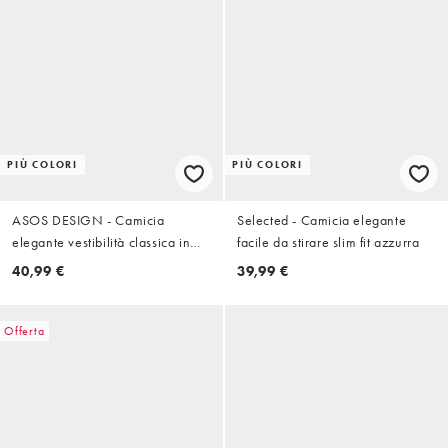
PIÙ COLORI
PIÙ COLORI
ASOS DESIGN - Camicia
Selected - Camicia elegante
elegante vestibilità classica in
facile da stirare slim fit azzurra
misto lino blu
40,99 €
39,99 €
Offerta