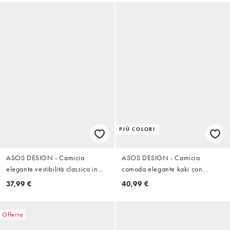
PIÙ COLORI
ASOS DESIGN - Camicia
ASOS DESIGN - Camicia
elegante vestibilità classica in
comoda elegante kaki con
misto lino bianco
bottoni a pressione
37,99 €
40,99 €
Offerta