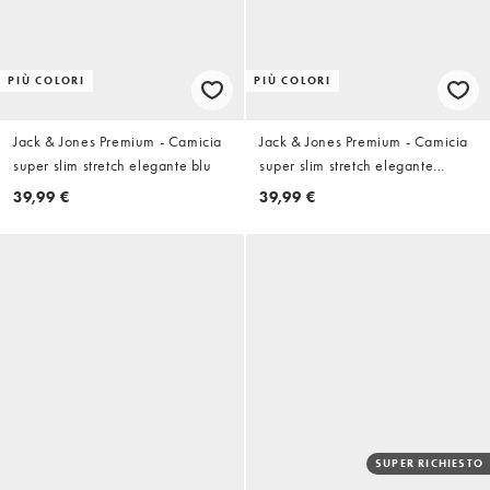
PIÙ COLORI
PIÙ COLORI
Jack & Jones Premium - Camicia
Jack & Jones Premium - Camicia
super slim stretch elegante blu
super slim stretch elegante
bianca
39,99 €
39,99 €
SUPER RICHIESTO