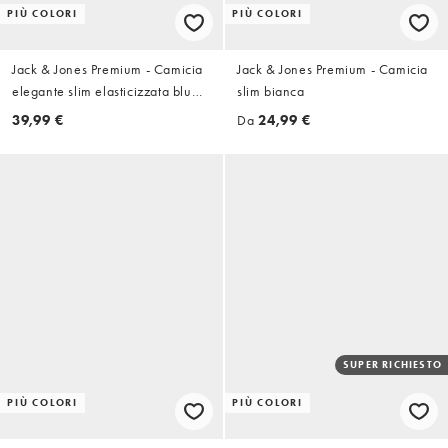
PIÙ COLORI
PIÙ COLORI
Jack & Jones Premium - Camicia
Jack & Jones Premium - Camicia
elegante slim elasticizzata blu
slim bianca
navy
39,99 €
Da
24,99 €
SUPER RICHIESTO
PIÙ COLORI
PIÙ COLORI