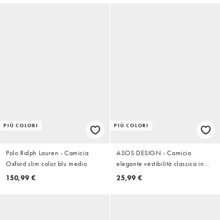
PIÙ COLORI
PIÙ COLORI
Polo Ralph Lauren - Camicia
ASOS DESIGN - Camicia
Oxford slim color blu medio
elegante vestibilità classica in
popeline rosa chiaro
150,99 €
25,99 €