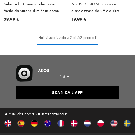
Selected - Camicia elegante
ASOS DESIGN - Camicia
facile da stirare slim fit in cotone
elasticizzata da ufficio slim
bianca
bianca
39,99 €
19,99 €
Hai visualizzato 52 di 52 prodotti
ASOS
1,8 m
SCARICA L'APP
Alcuni dei nostri siti internazionali: