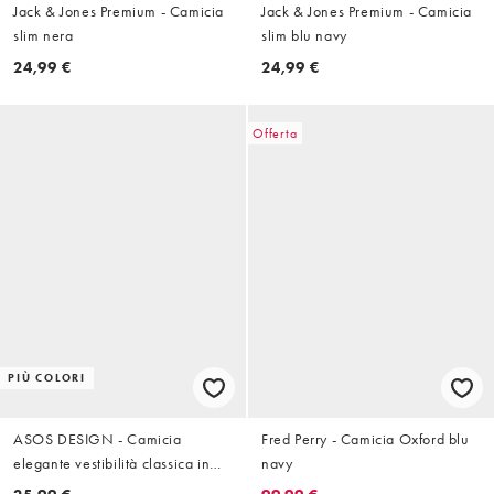
Jack & Jones Premium - Camicia
Jack & Jones Premium - Camicia
slim nera
slim blu navy
24,99 €
24,99 €
Offerta
PIÙ COLORI
ASOS DESIGN - Camicia
Fred Perry - Camicia Oxford blu
elegante vestibilità classica in
navy
popeline nera