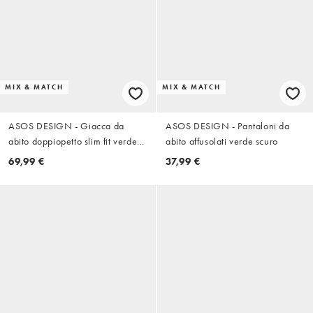
MIX & MATCH
MIX & MATCH
ASOS DESIGN - Giacca da
ASOS DESIGN - Pantaloni da
abito doppiopetto slim fit verde
abito affusolati verde scuro
scuro
69,99 €
37,99 €