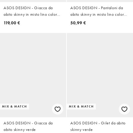
ASOS DESIGN - Giacca da
ASOS DESIGN - Pantaloni da
abito skinny in misto lino color
abito skinny in misto lino color
pietra
pietra
119,00 €
50,99 €
MIX & MATCH
MIX & MATCH
ASOS DESIGN - Giacca da
ASOS DESIGN - Gilet da abito
abito skinny verde
skinny verde