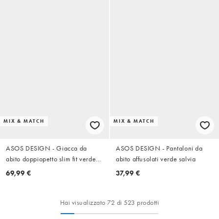
MIX & MATCH
MIX & MATCH
ASOS DESIGN - Giacca da
ASOS DESIGN - Pantaloni da
abito doppiopetto slim fit verde
abito affusolati verde salvia
salvia
69,99 €
37,99 €
Hai visualizzato 72 di 523 prodotti