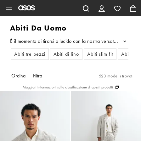
Vai al contenuto principale
Abiti Da Uomo
È il momento di tirarsi a lucido con la nostra versatile collezion
...
Abiti tre pezzi
Abiti di lino
Abiti slim fit
Abiti skin
Ordina
Filtra
523 modelli trovati
Maggiori informazioni sulla classificazione di questi prodotti