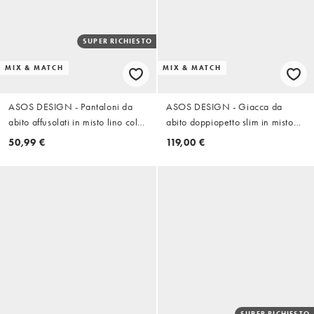
SUPER RICHIESTO
MIX & MATCH
MIX & MATCH
ASOS DESIGN - Pantaloni da
ASOS DESIGN - Giacca da
abito affusolati in misto lino color
abito doppiopetto slim in misto
pietra
lino verde oliva scuro
50,99 €
119,00 €
SUPER RICHIESTO