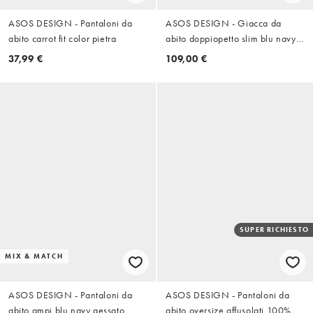
ASOS DESIGN - Pantaloni da
ASOS DESIGN - Giacca da
abito carrot fit color pietra
abito doppiopetto slim blu navy
gessato
37,99 €
109,00 €
SUPER RICHIESTO
MIX & MATCH
ASOS DESIGN - Pantaloni da
ASOS DESIGN - Pantaloni da
abito ampi blu navy gessato
abito oversize affusolati 100%