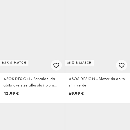
MIX & MATCH
MIX & MATCH
ASOS DESIGN - Pantaloni da
ASOS DESIGN - Blazer da abito
abito oversize affusolati blu a
slim verde
spina di pesce
43,99 €
69,99 €