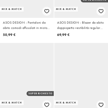
MIX & MATCH
MIX & MATCH
ASOS DESIGN - Pantaloni da
ASOS DESIGN - Blazer da abito
abito comodi affusolati in misto
doppiopetto vestibilità regular
lino verde oliva scuro
color pietra
50,99 €
69,99 €
SUPER RICHIESTO
MIX & MATCH
MIX & MATCH