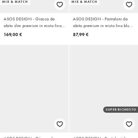
MIX & MATCH
MIX & MATCH
ASOS DESIGN - Giacca da
ASOS DESIGN - Pantaloni da
abito slim premium in misto lino
abito premium in misto lino blu
blu navy
navy affusolati e comodi
169,00 €
87,99 €
SUPER RICHIESTO