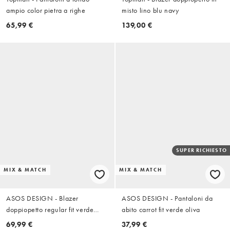
ampio color pietra a righe
misto lino blu navy
65,99 €
139,00 €
SUPER RICHIESTO
MIX & MATCH
MIX & MATCH
ASOS DESIGN - Blazer
ASOS DESIGN - Pantaloni da
doppiopetto regular fit verde
abito carrot fit verde oliva
oliva
69,99 €
37,99 €