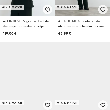
MIX & MATCH
MIX & MATCH
ASOS DESIGN giacca da abito
ASOS DESIGN pantaloni da
doppiopetto regular in crêpe
abito oversize affusolati in crêpe
verde scuro
verde scuro
119,00 €
43,99 €
MIX & MATCH
MIX & MATCH