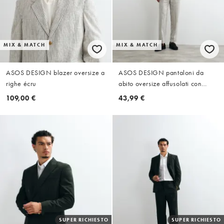
MIX & MATCH
MIX & MATCH
ASOS DESIGN blazer oversize a
ASOS DESIGN pantaloni da
righe écru
abito oversize affusolati con
elastico in vita a righe écru
109,00 €
43,99 €
SUPER RICHIESTO
SUPER RICHIESTO