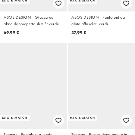
MIX & MATCH
MIX & MATCH
ASOS DESIGN - Giacca da
ASOS DESIGN - Pantaloni da
abito doppiopetto slim fit verde
abito affusolati verdi
medio
69,99 €
37,99 €
MIX & MATCH
MIX & MATCH
Topman - Pantaloni a fondo
Topman - Blazer doppiopetto in