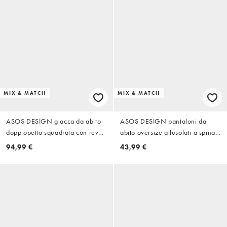
MIX & MATCH
MIX & MATCH
ASOS DESIGN giacca da abito
ASOS DESIGN pantaloni da
doppiopetto squadrata con rever
abito oversize affusolati a spina
sciallato e chiusura avvolgente
di pesce verdi
94,99 €
43,99 €
in spina di pesce verde