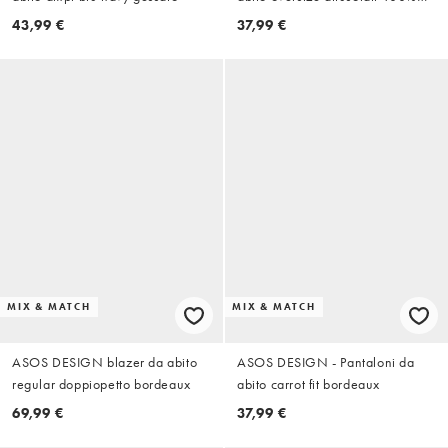
cotone effetto lino marroni con
43,99 €
37,99 €
vita elasticizzata
MIX & MATCH
MIX & MATCH
ASOS DESIGN blazer da abito
ASOS DESIGN - Pantaloni da
regular doppiopetto bordeaux
abito carrot fit bordeaux
69,99 €
37,99 €