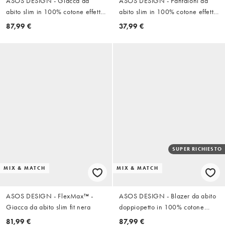
ASOS DESIGN - Giacca da
ASOS DESIGN - Pantaloni da
abito slim in 100% cotone effetto
abito slim in 100% cotone effetto
lino verde chiaro
lino verde chiaro
87,99 €
37,99 €
SUPER RICHIESTO
MIX & MATCH
MIX & MATCH
ASOS DESIGN - FlexMax™ -
ASOS DESIGN - Blazer da abito
Giacca da abito slim fit nera
doppiopetto in 100% cotone
effetto lino vestibilità classica
81,99 €
87,99 €