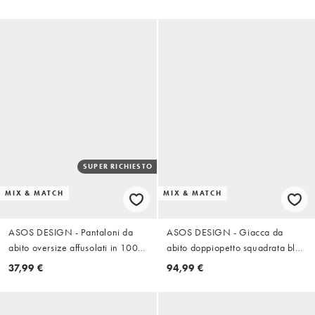
arancione bruciato
SUPER RICHIESTO
MIX & MATCH
MIX & MATCH
ASOS DESIGN - Pantaloni da
ASOS DESIGN - Giacca da
abito oversize affusolati in 100%
abito doppiopetto squadrata blu
cotone effetto lino arancione
a spina di pesce con scollo
37,99 €
94,99 €
bruciato con vita elasticizzata
sciallato