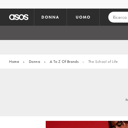
Vai al contenuto principale
DONNA
UOMO
Home
›
Donna
›
A To Z Of Brands
›
The School of Life
M