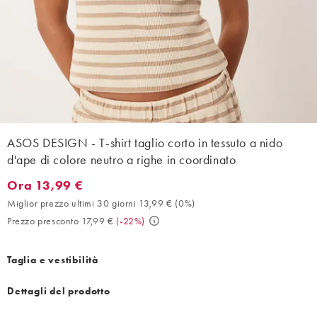
ASOS DESIGN - T-shirt taglio corto in tessuto a nido
d'ape di colore neutro a righe in coordinato
Ora 13,99 €
Ora 13,99 €. Miglior prezzo ultimi 30 giorni 13,99 € (0%). Prezz
Miglior prezzo ultimi 30 giorni 13,99 €
(
0%
)
Prezzo presconto 17,99 €
(
-22%
)
Taglia e vestibilità
Dettagli del prodotto