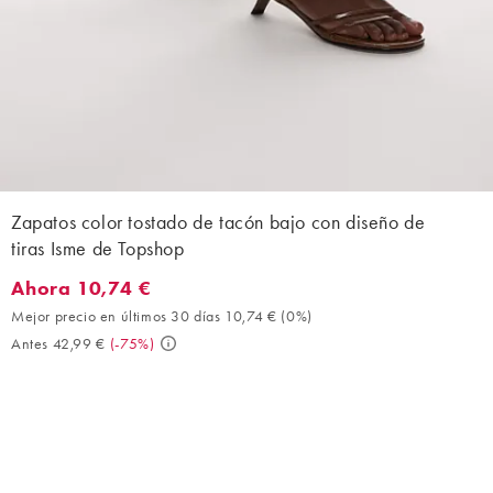
Zapatos color tostado de tacón bajo con diseño de
tiras Isme de Topshop
Ahora 10,74 €
Ahora 10,74 €. Mejor precio en últimos 30 días 10,74 € (0%). An
Mejor precio en últimos 30 días 10,74 €
(
0%
)
Antes 42,99 €
(
-75%
)