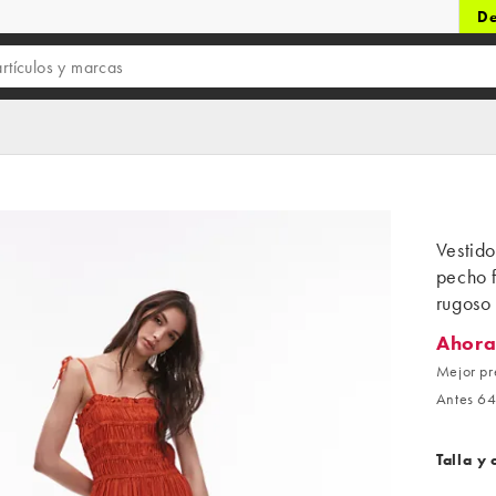
De
Vestido
pecho f
rugoso
Ahora
Ahora 5
Mejor pr
Antes 64
Talla y 