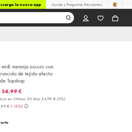
scarga la nueva app
Ayuda y Preguntas frecuentes
 midi naranja oscuro con
runcido de tejido efecto
 de Topshop
 54,99 €
4,99 €. Mejor precio en últimos 30 días 54,99 € (0%). Antes 64,99
ecio en últimos 30 días 54,99 €
(
0%
)
,99 €
(
-15%
)
corte