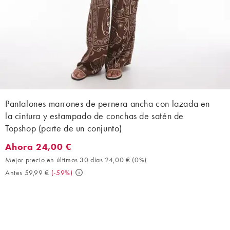
Pantalones marrones de pernera ancha con lazada en
la cintura y estampado de conchas de satén de
Topshop (parte de un conjunto)
Ahora 24,00 €
Ahora 24,00 €. Mejor precio en últimos 30 días 24,00 € (0%). A
Mejor precio en últimos 30 días 24,00 €
(
0%
)
Antes 59,99 €
(
-59%
)