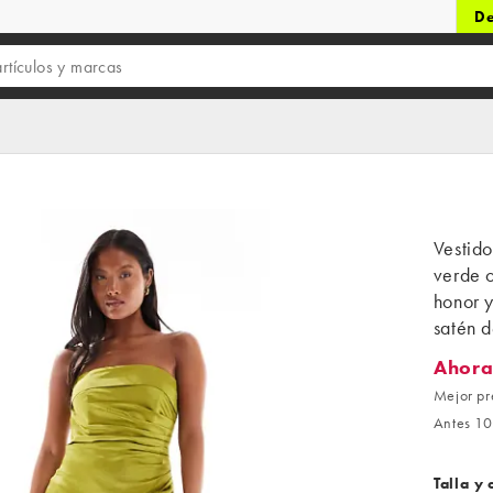
De
Vestid
verde o
honor 
satén 
Ahora
Ahora 9
Mejor pr
Antes 10
Talla y 