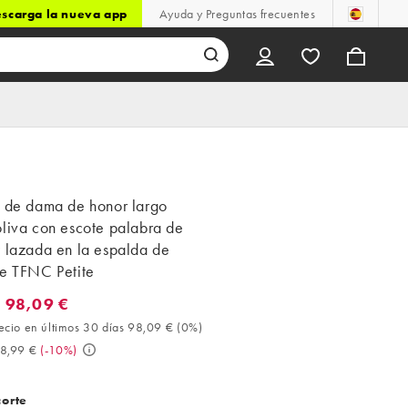
scarga la nueva app
Ayuda y Preguntas frecuentes
o de dama de honor largo
liva con escote palabra de
y lazada en la espalda de
de TFNC Petite
 98,09 €
8,09 €. Mejor precio en últimos 30 días 98,09 € (0%). Antes 108,
ecio en últimos 30 días 98,09 €
(
0%
)
8,99 €
(
-10%
)
corte