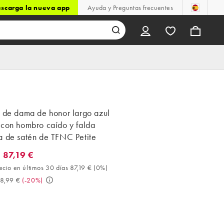
scarga la nueva app
Ayuda y Preguntas frecuentes
o de dama de honor largo azul
 con hombro caído y falda
a de satén de TFNC Petite
 87,19 €
7,19 €. Mejor precio en últimos 30 días 87,19 € (0%). Antes 108,99
ecio en últimos 30 días 87,19 €
(
0%
)
8,99 €
(
-20%
)