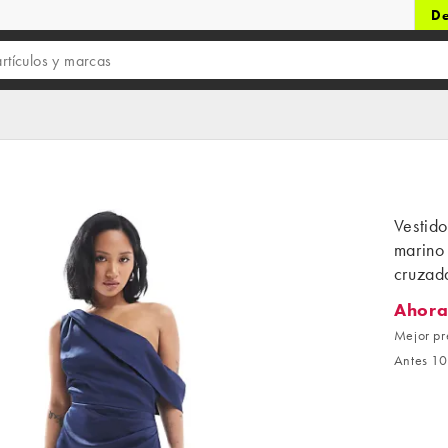
De
Vestid
marino
cruzad
Ahora
Ahora 8
Mejor pr
Antes 10