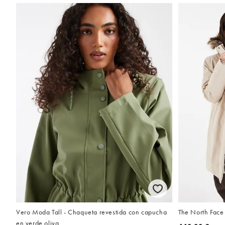
Vero Moda Tall - Chaqueta revestida con capucha
The North Face 
en verde oliva