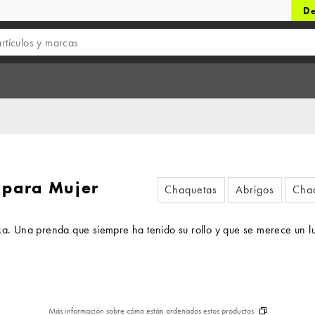
De
 para Mujer
Chaquetas
Abrigos
Chaq
arka. Una prenda que siempre ha tenido su rollo y que se merece u
Más información sobre cómo están ordenados estos productos