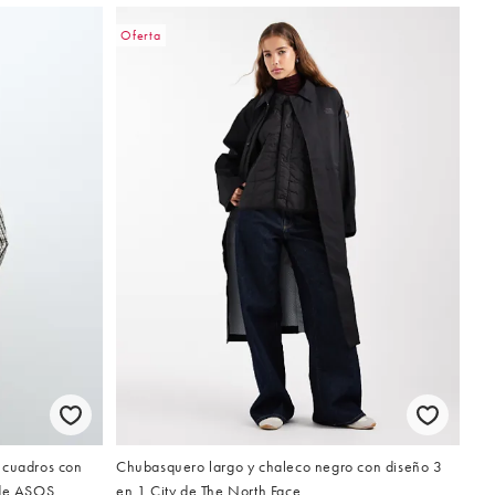
Oferta
 cuadros con
Chubasquero largo y chaleco negro con diseño 3
 de ASOS
en 1 City de The North Face