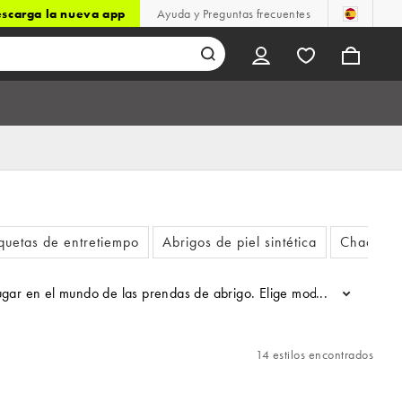
scarga la nueva app
Ayuda y Preguntas frecuentes
uetas de entretiempo
Abrigos de piel sintética
Chaqueta
n lugar en el mundo de las prendas de abrigo. Elige modelos acolch
...
14 estilos encontrados