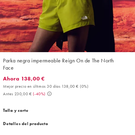
Parka negra impermeable Reign On de The North
Face
Ahora 138,00 €
Ahora 138,00 €. Mejor precio en últimos 30 días 138,00 € (0%).
Mejor precio en últimos 30 días 138,00 €
(
0%
)
Antes 230,00 €
(
-40%
)
Talla y corte
Detalles del producto