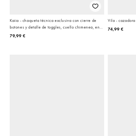
Kaiia - chaqueta técnica exclusiva con cierre de
Vila - cazadora
botones y detalle de toggles, cuello chimenea, en
74,99 €
estampado de lunares chocolate y crema
79,99 €