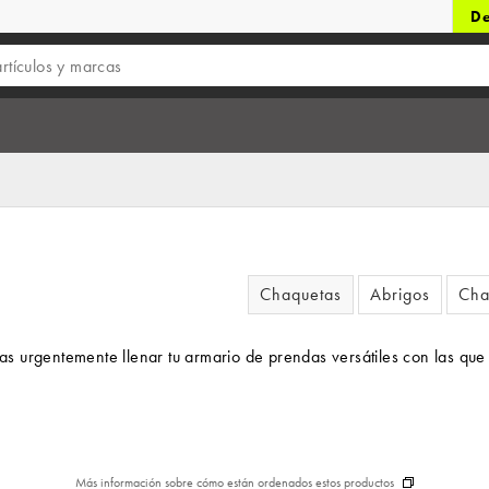
De
Chaquetas
Abrigos
Cha
sitas urgentemente llenar tu armario de prendas versátiles con las 
Más información sobre cómo están ordenados estos productos