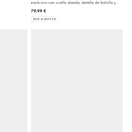
exclusivo con cuello alzado, detalle de bolsillo y
cintura ajustada en gris carbón
79,99 €
MIX & MATCH