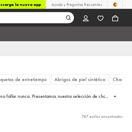
scarga la nueva app
Ayuda y Preguntas frecuentes
quetas de entretiempo
Abrigos de piel sintética
Chaquet
que no fallar nunca. Presentamos nuestra selección de chaquetas pa
...
787 estilos encontrados