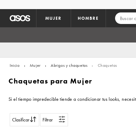
Saltar al contenido principal
MUJER
HOMBRE
Inicio
›
Mujer
›
Abrigos y chaquetas
›
Chaquetas
Chaquetas para Mujer
Si el tiempo impredecible tiende a condicionar tus looks, nece
Clasificar
Filtrar