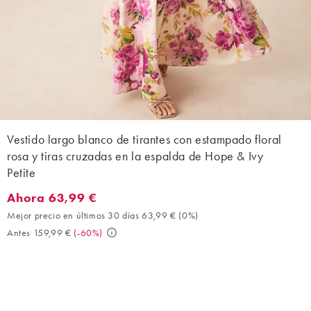
Vestido largo blanco de tirantes con estampado floral
rosa y tiras cruzadas en la espalda de Hope & Ivy
Petite
Ahora 63,99 €
Ahora 63,99 €. Mejor precio en últimos 30 días 63,99 € (0%). A
Mejor precio en últimos 30 días 63,99 €
(
0%
)
Antes 159,99 €
(
-60%
)