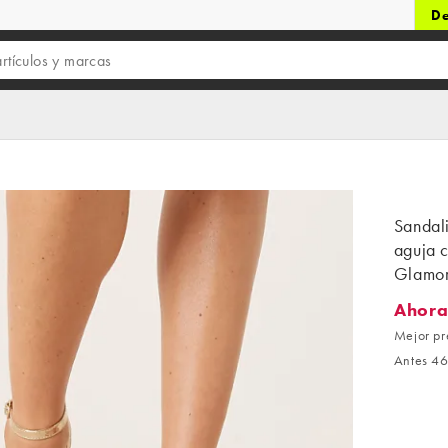
De
Sandal
aguja c
Glamor
Ahora
Ahora 4
Mejor pr
Antes 46