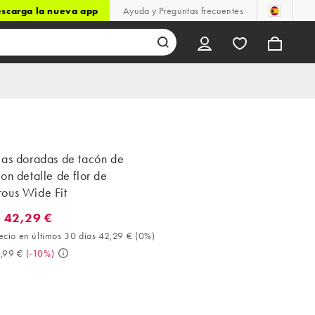
scarga la nueva app
Ayuda y Preguntas frecuentes
ias doradas de tacón de
on detalle de flor de
ous Wide Fit
 42,29 €
2,29 €. Mejor precio en últimos 30 días 42,29 € (0%). Antes 46,99
ecio en últimos 30 días 42,29 €
(
0%
)
,99 €
(
-10%
)