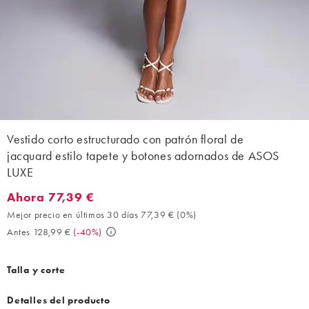
Vestido corto estructurado con patrón floral de
jacquard estilo tapete y botones adornados de ASOS
LUXE
Ahora 77,39 €
Ahora 77,39 €. Mejor precio en últimos 30 días 77,39 € (0%). A
Mejor precio en últimos 30 días 77,39 €
(
0%
)
Antes 128,99 €
(
-40%
)
Talla y corte
Detalles del producto