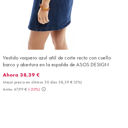
Vestido vaquero azul añil de corte recto con cuello
barco y abertura en la espalda de ASOS DESIGN
Ahora 38,39 €
Ahora 38,39 €. Mejor precio en últimos 30 días 38,39 € (0%). A
Mejor precio en últimos 30 días 38,39 €
(
0%
)
Antes 47,99 €
(
-20%
)