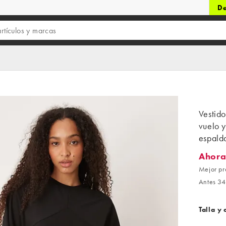
De
Vestido
vuelo y
espal
Ahora
Ahora 2
Mejor pr
Antes 34
Talla y 