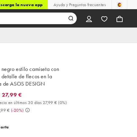
scarga la nueva app
Ayuda y Preguntas frecuentes
 negro estilo camiseta con
 detalle de flecos en la
da de ASOS DESIGN
 27,99 €
7,99 €. Mejor precio en últimos 30 días 27,99 € (0%). Antes 34,99
ecio en últimos 30 días 27,99 €
(
0%
)
,99 €
(
-20%
)
corte