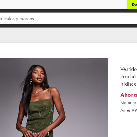
De
Vestido
croché 
iridis
Ahora
Ahora 4
Mejor pr
Antes 99