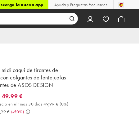
scarga la nueva app
Ayuda y Preguntas frecuentes
 midi caqui de tirantes de
con colgantes de lentejuelas
centes de ASOS DESIGN
 49,99 €
9,99 €. Mejor precio en últimos 30 días 49,99 € (0%). Antes 99,99
ecio en últimos 30 días 49,99 €
(
0%
)
,99 €
(
-50%
)