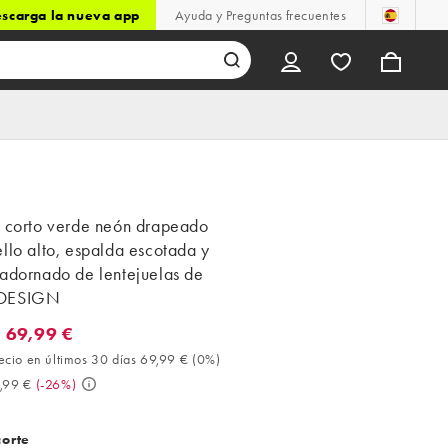
scarga la nueva app
Ayuda y Preguntas frecuentes
o corto verde neón drapeado
llo alto, espalda escotada y
 adornado de lentejuelas de
DESIGN
 69,99 €
9,99 €. Mejor precio en últimos 30 días 69,99 € (0%). Antes 94,99
ecio en últimos 30 días 69,99 €
(
0%
)
,99 €
(
-26%
)
corte