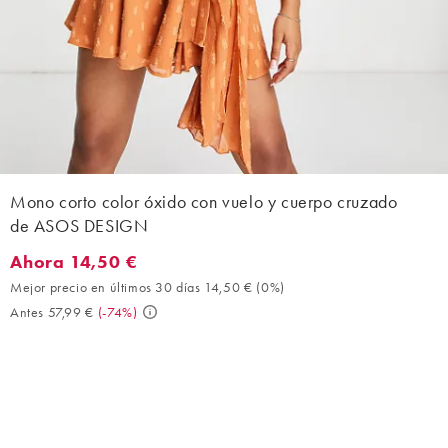
Mono corto color óxido con vuelo y cuerpo cruzado
de ASOS DESIGN
Ahora 14,50 €
Ahora 14,50 €. Mejor precio en últimos 30 días 14,50 € (0%). An
Mejor precio en últimos 30 días 14,50 €
(
0%
)
Antes 57,99 €
(
-74%
)