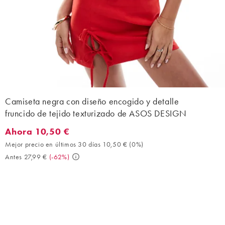
Camiseta negra con diseño encogido y detalle
fruncido de tejido texturizado de ASOS DESIGN
Ahora 10,50 €
Ahora 10,50 €. Mejor precio en últimos 30 días 10,50 € (0%). An
Mejor precio en últimos 30 días 10,50 €
(
0%
)
Antes 27,99 €
(
-62%
)