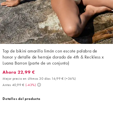
Top de bikini amarillo limón con escote palabra de
honor y detalle de herraje dorado de 4th & Reckless x
Luana Barron (parte de un conjunto)
Ahora 22,99 €
Ahora 22,99 €. Mejor precio en últimos 30 días 16,99 € (+36%).
Mejor precio en últimos 30 días 16,99 €
(
+36%
)
Antes 40,99 €
(
-43%
)
Detalles del producto