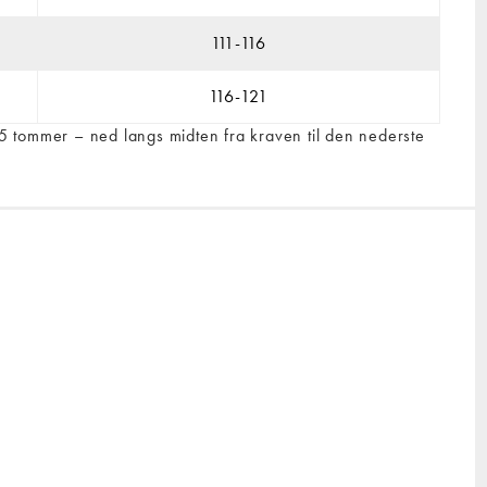
111-116
116-121
,5 tommer – ned langs midten fra kraven til den nederste