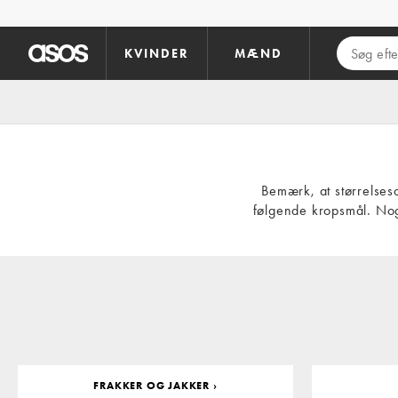
Gå til hovedindhold
KVINDER
MÆND
Bemærk, at størrelses
følgende kropsmål. Nog
FRAKKER OG JAKKER ›