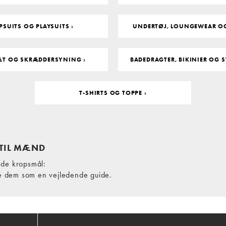
SUITS OG PLAYSUITS ›
UNDERTØJ, LOUNGEWEAR OG
ÆT OG SKRÆDDERSYNING ›
BADEDRAGTER, BIKINIER OG 
T-SHIRTS OG TOPPE ›
 TIL MÆND
nde kropsmål:
ge dem som en vejledende guide.