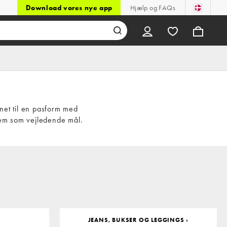
Download vores nye app
Hjælp og FAQs
net til en pasform med
dem som vejledende mål.
JEANS, BUKSER OG LEGGINGS ›