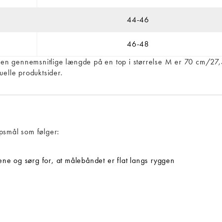
44-46
46-48
n den gennemsnitlige længde på en top i størrelse M er 70 cm/27
uelle produktsider.
ropsmål som følger:
ne og sørg for, at målebåndet er flat langs ryggen