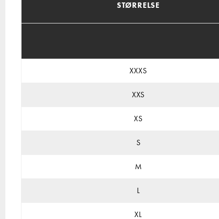
STØRRELSE
XXXS
XXS
XS
S
M
L
XL