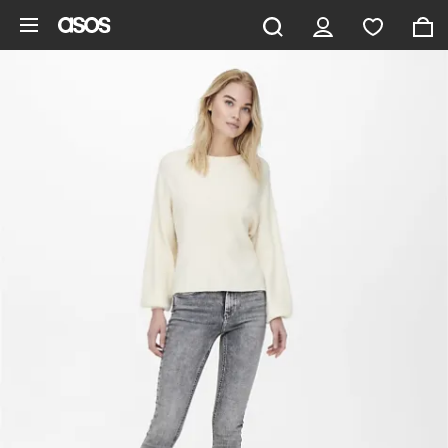
Gå til hovedindhold