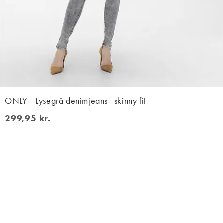
ONLY - Lysegrå denimjeans i skinny fit
299,95 kr.
299,95 kr.