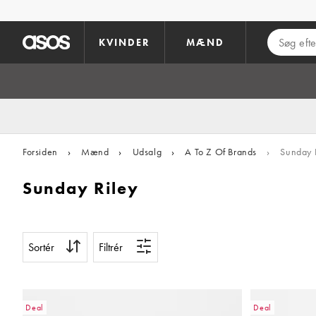
Gå til hovedindhold
KVINDER
MÆND
Forsiden
›
Mænd
›
Udsalg
›
A To Z Of Brands
›
Sunday R
Sunday Riley
Sortér
Filtrér
Deal
Deal