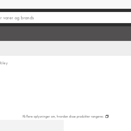
iley
Få flere oplysninger om, hvordan disse produkter rangeres