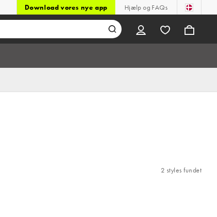
Download vores nye app
Hjælp og FAQs
2 styles fundet