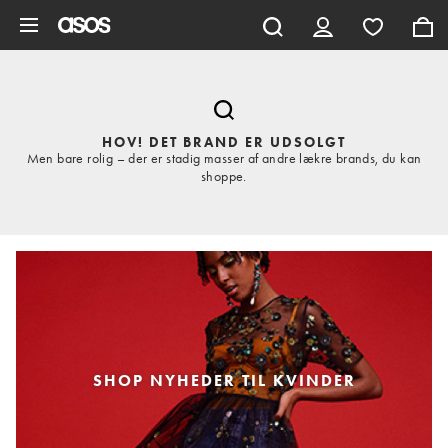
Gå til hovedindhold
HOV! DET BRAND ER UDSOLGT
Men bare rolig – der er stadig masser af andre lækre brands, du kan
shoppe.
SHOP NYHEDER TIL KVINDER