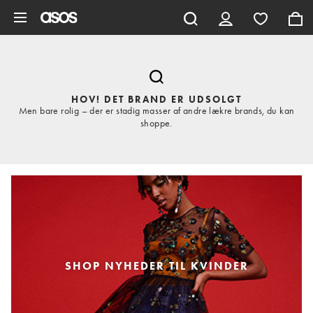
Gå til hovedindhold
HOV! DET BRAND ER UDSOLGT
Men bare rolig – der er stadig masser af andre lækre brands, du kan
shoppe.
SHOP NYHEDER TIL KVINDER