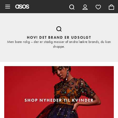
Gå til hovedindhold
HOV! DET BRAND ER UDSOLGT
Men bare rolig – der er stadig masser af andre lækre brands, du kan
shoppe.
SHOP NYHEDER TIL KVINDER