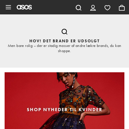
Gå til hovedindhold
HOV! DET BRAND ER UDSOLGT
Men bare rolig – der er stadig masser af andre lækre brands, du kan
shoppe.
SHOP NYHEDER TIL KVINDER