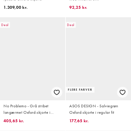
1.309,00 kr.
92,25 kr.
Deal
Deal
FLERE FARVER
No Problemo - Grå stribet
ASOS DESIGN - Salviegrøn
langærmet Oxford-skjorte i
Oxford-skjorte i regular fit
bomuld med rødt logo
405,65 kr.
177,65 kr.