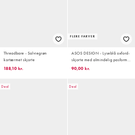
FLERE FARVER
Threadbare - Salviegrøn
ASOS DESIGN - Lyseblå oxford-
kortærmet skjorte
skjorte med almindelig pasform
og broderi på brystet
188,10 kr.
90,00 kr.
Deal
Deal