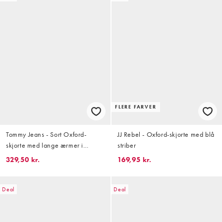
FLERE FARVER
Tommy Jeans - Sort Oxford-
JJ Rebel - Oxford-skjorte med blå
skjorte med lange ærmer i
striber
regular fit
329,50 kr.
169,95 kr.
Deal
Deal