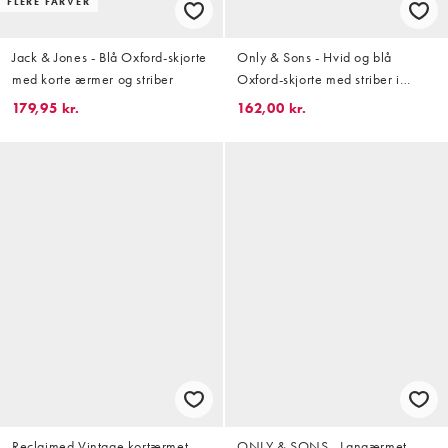
FLERE FARVER
Jack & Jones - Blå Oxford-skjorte
Only & Sons - Hvid og blå
med korte ærmer og striber
Oxford-skjorte med striber i
firkantet pasform
179,95 kr.
162,00 kr.
Reclaimed Vintage kortærmet
ONLY & SONS - Langærmet