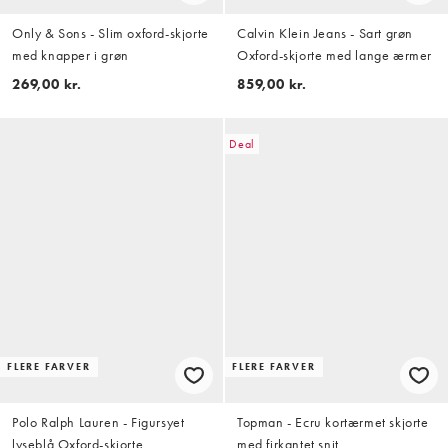
Only & Sons - Slim oxford-skjorte
Calvin Klein Jeans - Sart grøn
med knapper i grøn
Oxford-skjorte med lange ærmer
269,00 kr.
859,00 kr.
Deal
FLERE FARVER
FLERE FARVER
Polo Ralph Lauren - Figursyet
Topman - Ecru kortærmet skjorte
lyseblå Oxford-skjorte
med firkantet snit