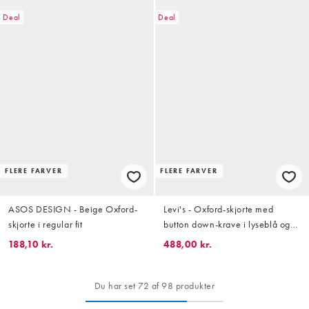
Deal
Deal
FLERE FARVER
FLERE FARVER
ASOS DESIGN - Beige Oxford-
Levi's - Oxford-skjorte med
skjorte i regular fit
button down-krave i lyseblå og
hvide striber med autentisk logo i
188,10 kr.
488,00 kr.
samme farve
Du har set 72 af 98 produkter