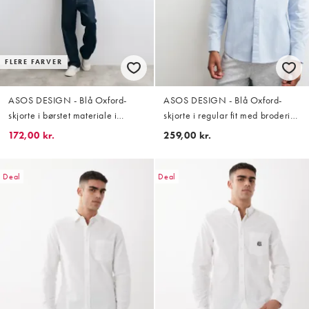
FLERE FARVER
ASOS DESIGN - Blå Oxford-
ASOS DESIGN - Blå Oxford-
skjorte i børstet materiale i
skjorte i regular fit med broderi
regular fit
på brystet
172,00 kr.
259,00 kr.
Deal
Deal