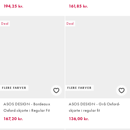
stil
194,25 kr.
161,85 kr.
Deal
Deal
FLERE FARVER
FLERE FARVER
ASOS DESIGN - Bordeaux
ASOS DESIGN - Grå Oxford-
Oxford-skjorte i Regular Fit
skjorte i regular fit
167,20 kr.
136,00 kr.