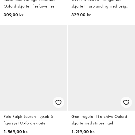
Oxford-skjorte i flerfarvet tern
skjorte i hørblanding med beige
striber
309,00 kr.
329,00 kr.
Polo Ralph Lauren - Lyseblå
Gant regular fit archive Oxford-
figursyet Oxford-skjorte
skjorte med striber i gul
1.569,00 kr.
1.219,00 kr.