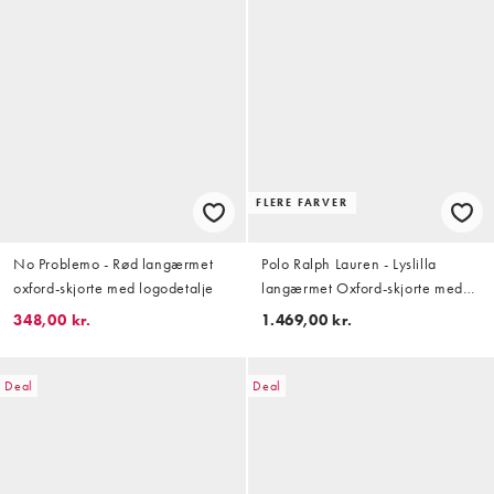
FLERE FARVER
No Problemo - Rød langærmet
Polo Ralph Lauren - Lyslilla
oxford-skjorte med logodetalje
langærmet Oxford-skjorte med
ikonlogo i bomuld
348,00 kr.
1.469,00 kr.
Deal
Deal