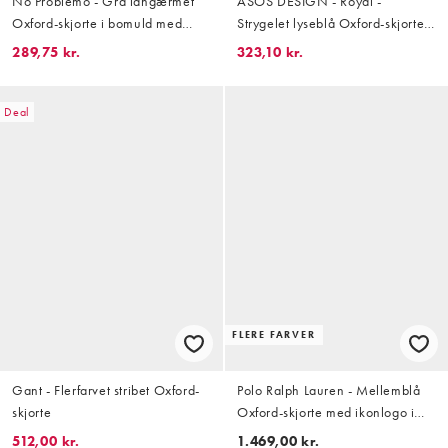
No Problemo - Grå langærmet
ASOS DESIGN - Royal -
Oxford-skjorte i bomuld med
Strygelet lyseblå Oxford-skjorte i
logo
slim fit
289,75 kr.
323,10 kr.
Deal
FLERE FARVER
Gant - Flerfarvet stribet Oxford-
Polo Ralph Lauren - Mellemblå
skjorte
Oxford-skjorte med ikonlogo i
custom fit
512,00 kr.
1.469,00 kr.