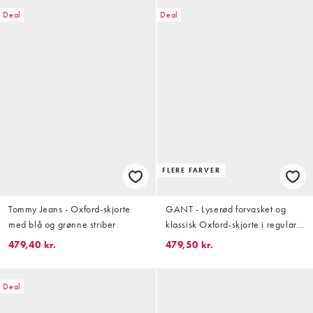
Deal
Deal
FLERE FARVER
Tommy Jeans - Oxford-skjorte
GANT - Lyserød forvasket og
med blå og grønne striber
klassisk Oxford-skjorte i regular
fit
479,40 kr.
479,50 kr.
Deal