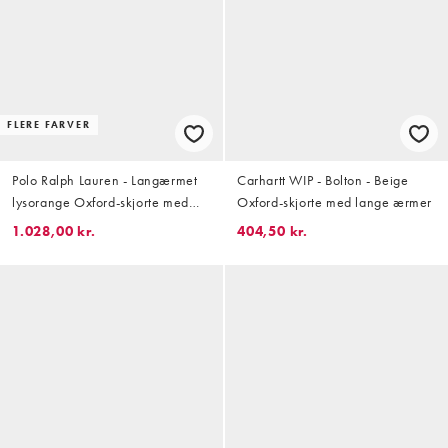
FLERE FARVER
Polo Ralph Lauren - Langærmet
Carhartt WIP - Bolton - Beige
lysorange Oxford-skjorte med
Oxford-skjorte med lange ærmer
ikonlogo i bomuld
1.028,00 kr.
404,50 kr.