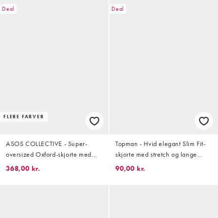
Deal
Deal
FLERE FARVER
ASOS COLLECTIVE - Super-
Topman - Hvid elegant Slim Fit-
oversized Oxford-skjorte med
skjorte med stretch og lange
blå/hvide striber
ærmer
368,00 kr.
90,00 kr.