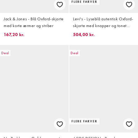
FLERE FARVER
Jack & Jones - Blå Oxford-skjorte
Levi's - Lyseblå autentisk Oxford-
med korte ærmer og striber
skjorte med knapper og tonet
logo i afslappet pasform
167,20 kr.
504,00 kr.
Deal
Deal
FLERE FARVER