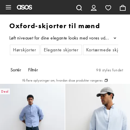
Gå til hovedindhold
Oxford-skjorter til mænd
Løft niveauet for dine elegante looks med vores udvalg af Oxfor
...
Hørskjorter
Elegante skjorter
Kortærmede skjorter
Sortér
Filtrér
98 styles fundet
Få flere oplysninger om, hvordan disse produkter rangeres
Deal