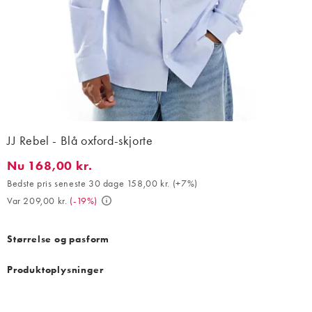
JJ Rebel - Blå oxford-skjorte
Nu 168,00 kr.
Nu 168,00 kr.. Bedste pris seneste 30 dage 158,00 kr. (+7%). Va
Bedste pris seneste 30 dage 158,00 kr.
(
+7%
)
Var 209,00 kr.
(
-19%
)
Størrelse og pasform
Produktoplysninger