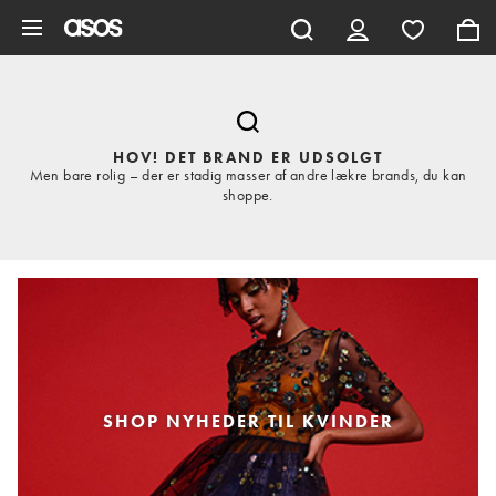
Gå til hovedindhold
HOV! DET BRAND ER UDSOLGT
Men bare rolig – der er stadig masser af andre lækre brands, du kan
shoppe.
SHOP NYHEDER TIL KVINDER