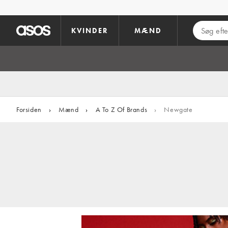
Gå til hovedindhold
KVINDER
MÆND
Forsiden
›
Mænd
›
A To Z Of Brands
›
Newgate