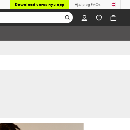
Download vores nye app
Hjælp og FAQs