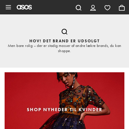
Gå til hovedindhold
HOV! DET BRAND ER UDSOLGT
Men bare rolig – der er stadig masser af andre lækre brands, du kan
shoppe.
SHOP NYHEDER TIL KVINDER