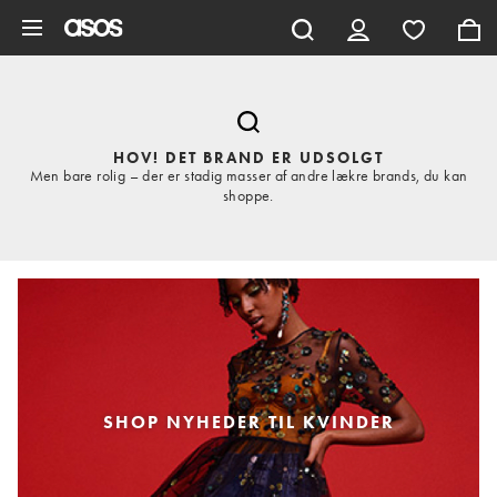
Gå til hovedindhold
HOV! DET BRAND ER UDSOLGT
Men bare rolig – der er stadig masser af andre lækre brands, du kan
shoppe.
SHOP NYHEDER TIL KVINDER