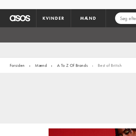
Gå til hovedindhold
KVINDER
MÆND
Forsiden
›
Mænd
›
A To Z Of Brands
›
Best of British