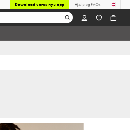
Download vores nye app
Hjælp og FAQs