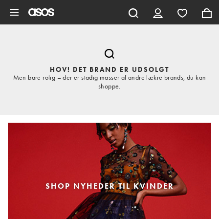
Gå til hovedindhold
HOV! DET BRAND ER UDSOLGT
Men bare rolig – der er stadig masser af andre lækre brands, du kan
shoppe.
SHOP NYHEDER TIL KVINDER