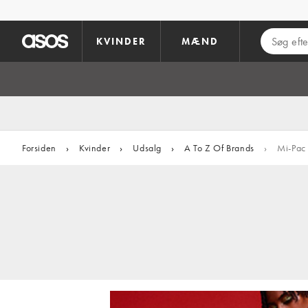
Gå til hovedindhold
KVINDER
MÆND
Forsiden
›
Kvinder
›
Udsalg
›
A To Z Of Brands
›
Mi-Pac