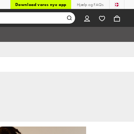
Download vores nye app
Hjælp og FAQs