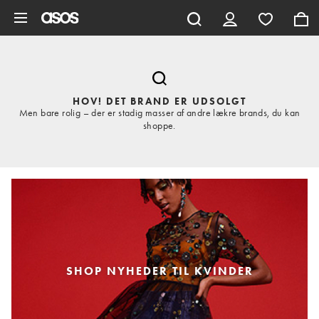
Gå til hovedindhold
HOV! DET BRAND ER UDSOLGT
Men bare rolig – der er stadig masser af andre lækre brands, du kan
shoppe.
SHOP NYHEDER TIL KVINDER