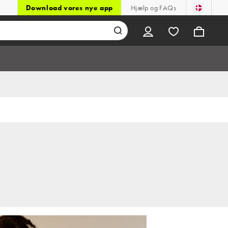
Download vores nye app
Hjælp og FAQs