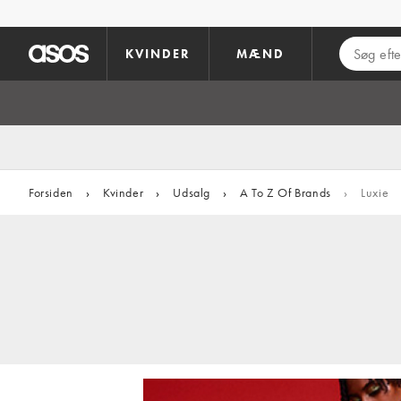
Gå til hovedindhold
KVINDER
MÆND
Forsiden
›
Kvinder
›
Udsalg
›
A To Z Of Brands
›
Luxie