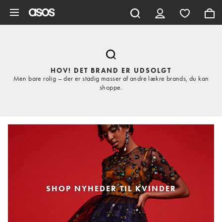
Gå til hovedindhold
HOV! DET BRAND ER UDSOLGT
Men bare rolig – der er stadig masser af andre lækre brands, du kan
shoppe.
SHOP NYHEDER TIL KVINDER