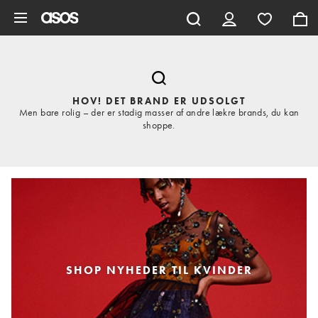
Gå til hovedindhold
HOV! DET BRAND ER UDSOLGT
Men bare rolig – der er stadig masser af andre lækre brands, du kan
shoppe.
SHOP NYHEDER TIL KVINDER