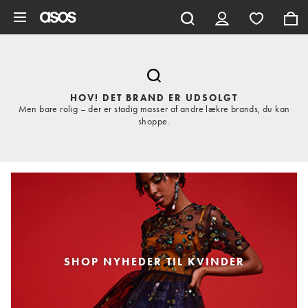
Gå til hovedindhold
HOV! DET BRAND ER UDSOLGT
Men bare rolig – der er stadig masser af andre lækre brands, du kan
shoppe.
SHOP NYHEDER TIL KVINDER