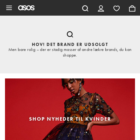
Gå til hovedindhold
HOV! DET BRAND ER UDSOLGT
Men bare rolig – der er stadig masser af andre lækre brands, du kan
shoppe.
SHOP NYHEDER TIL KVINDER