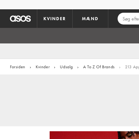
Gå til hovedindhold
KVINDER
MÆND
Forsiden
›
Kvinder
›
Udsalg
›
A To Z Of Brands
›
213 Ap