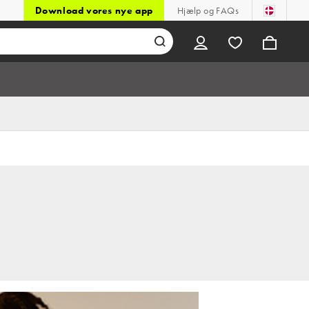
Download vores nye app
Hjælp og FAQs